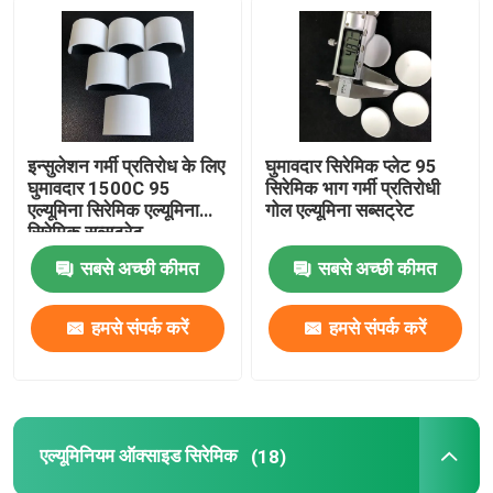
हमारे बारे में
कारखाना भ्रमण
इन्सुलेशन गर्मी प्रतिरोध के लिए
घुमावदार सिरेमिक प्लेट 95
घुमावदार 1500C 95
सिरेमिक भाग गर्मी प्रतिरोधी
गुणवत्ता नियंत्रण
एल्यूमिना सिरेमिक एल्यूमिना
गोल एल्यूमिना सब्सट्रेट
सिरेमिक सब्सट्रेट
सबसे अच्छी कीमत
सबसे अच्छी कीमत
संपर्क करें
हमसे संपर्क करें
हमसे संपर्क करें
एक उद्धरण का अनुरोध करें
मशीनिंग सिरेमिक भागों
एल्यूमिनियम ऑक्साइड सिरेमिक
(18)
95 एल्युमिना सिरेमिक