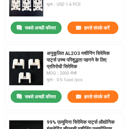
मूल्य：USD 1-6 PCS
हमारे बारे में
सबसे अच्छी कीमत
हमसे संपर्क करें
कारखाना भ्रमण
गुणवत्ता नियंत्रण
अनुकूलित AL2O3 मशीनिंग सिरेमिक
पार्ट्स उच्च परिशुद्धता पहनने के लिए
प्रतिरोधी सिरेमिक
संपर्क करें
MOQ：2000 पीसी
मूल्य：0.5-1usd /pcs
एक उद्धरण का अनुरोध करें
सबसे अच्छी कीमत
हमसे संपर्क करें
मशीनिंग सिरेमिक भागों
99% एल्युमिना सिरेमिक पार्ट्स औद्योगिक
95 एल्युमिना सिरेमिक
इंसुलेटिंग सीएनसी मशीनिंग एल्युमीनियम