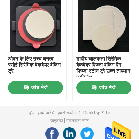
ओवन के लिए उच्च घनत्व
तापीय चालकता सिरेमिक
रसोई सिरेमिक बेकवेयर बेकिंग
बेकवेयर पिज्जा बेकिंग पैन
ट्रे
पिज्जा स्टोन ट्रे उच्च तापमान
प्रतिरोध
जांच भेजें
जांच भेजें
घर
होम
हमारे बारे में
हमसे संपर्क करें
Desktop Site
उत्पादों
साइटमैप
गोपनीयता नीति
वीडियो