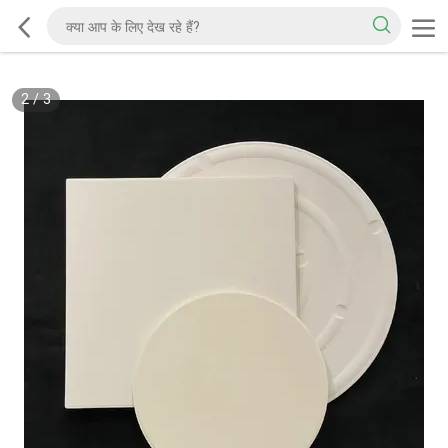
2
/
3